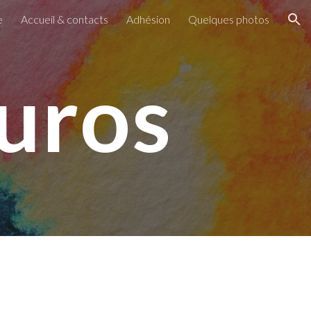
e
Accueil & contacts
Adhésion
Quelques photos
ion
uros