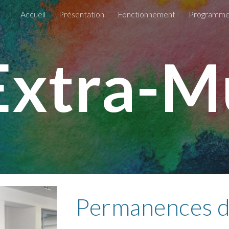
Accueil
Présentation
Fonctionnement
Programm
ip to main content
Skip to navigat
Extra-M
Permanences d'