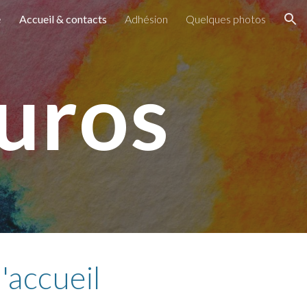
e
Accueil & contacts
Adhésion
Quelques photos
ion
uros
accueil